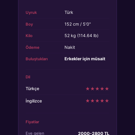
Türk
Uyruk
152 cm / 5'0"
Boy
52 kg (114.64 lb)
Kilo
Nakit
Ödeme
Erkekler için müsait
Buluştukları
Dil
★
★
★
★
★
Türkçe
★
★
★
★
★
İngilizce
Fiyatlar
2000-2800 TL
Eve gelen