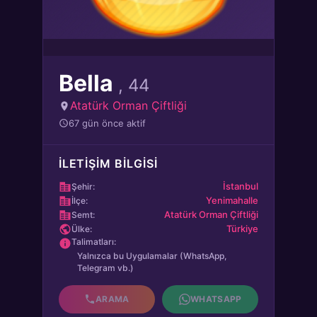
Bella
, 44
Atatürk Orman Çiftliği
67 gün önce aktif
İLETIŞIM BILGISI
İstanbul
Şehir:
Yenimahalle
İlçe:
Atatürk Orman Çiftliği
Semt:
Türkiye
Ülke:
Talimatları:
Yalnızca bu Uygulamalar (WhatsApp,
Telegram vb.)
ARAMA
WHATSAPP