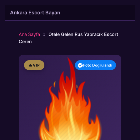
İçeriğe
Ankara Escort Bayan
atla
Ana Sayfa
»
Otele Gelen Rus Yapracık Escort
Ceren
VIP
Foto Doğrulandı