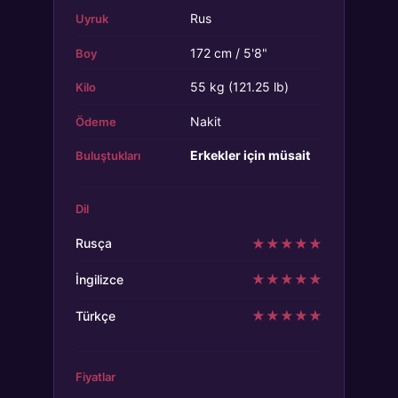
Rus
Uyruk
172 cm / 5'8"
Boy
55 kg (121.25 lb)
Kilo
Nakit
Ödeme
Erkekler için müsait
Buluştukları
Dil
★
★
★
★
★
Rusça
★
★
★
★
★
İngilizce
★
★
★
★
★
Türkçe
Fiyatlar