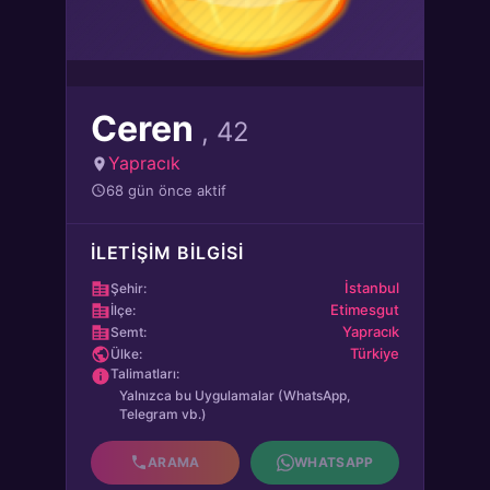
Ceren
, 42
Yapracık
68 gün önce aktif
İLETIŞIM BILGISI
İstanbul
Şehir:
Etimesgut
İlçe:
Yapracık
Semt:
Türkiye
Ülke:
Talimatları:
Yalnızca bu Uygulamalar (WhatsApp,
Telegram vb.)
ARAMA
WHATSAPP