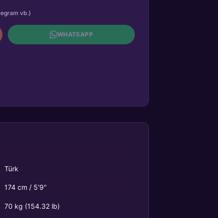
legram vb.)
WHATSAPP
Türk
174 cm / 5'9"
70 kg (154.32 lb)