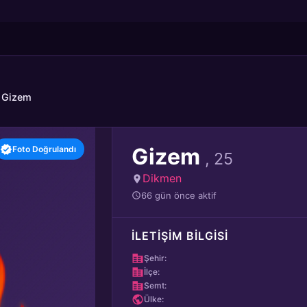
t Gizem
Gizem
Foto Doğrulandı
, 25
Dikmen
66 gün önce aktif
İLETIŞIM BILGISI
Şehir:
İlçe:
Semt:
Ülke: