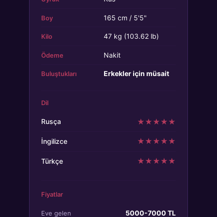
165 cm / 5'5"
Boy
47 kg (103.62 lb)
Kilo
Nakit
Ödeme
Erkekler için müsait
Buluştukları
Dil
★
★
★
★
★
Rusça
★
★
★
★
★
İngilizce
★
★
★
★
★
Türkçe
Fiyatlar
5000-7000 TL
Eve gelen