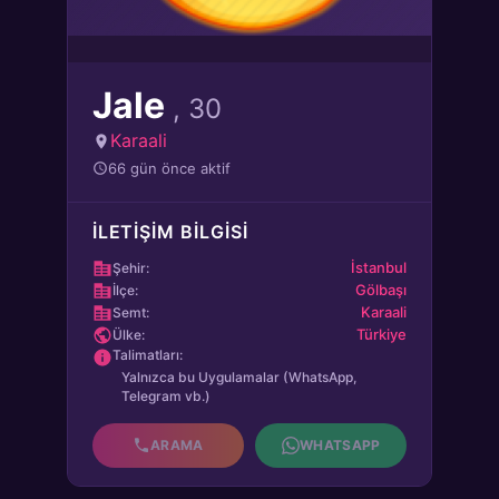
Jale
, 30
Karaali
66 gün önce aktif
İLETIŞIM BILGISI
İstanbul
Şehir:
Gölbaşı
İlçe:
Karaali
Semt:
Türkiye
Ülke:
Talimatları:
Yalnızca bu Uygulamalar (WhatsApp,
Telegram vb.)
ARAMA
WHATSAPP