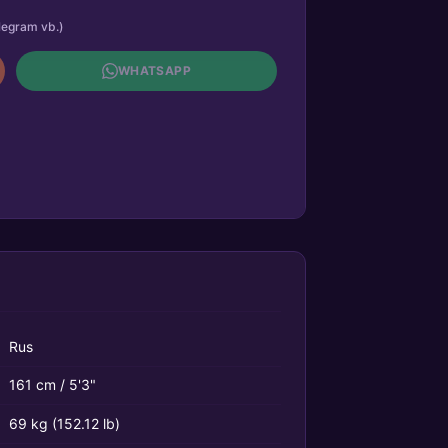
legram vb.)
WHATSAPP
Rus
161 cm / 5'3"
69 kg (152.12 lb)