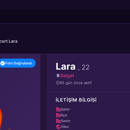
cort Lara
Lara
Foto Doğrulandı
, 22
Balgat
65 gün önce aktif
İLETIŞIM BILGISI
Şehir:
İlçe:
Semt:
Ülke: