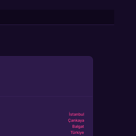
İstanbul
Çankaya
Balgat
Türkiye