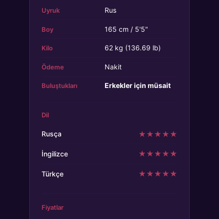
Rus
Uyruk
165 cm / 5'5"
Boy
62 kg (136.69 lb)
Kilo
Nakit
Ödeme
Erkekler için müsait
Buluştukları
Dil
★
★
★
★
★
Rusça
★
★
★
★
★
İngilizce
★
★
★
★
★
Türkçe
Fiyatlar