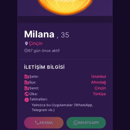
Milana
, 35
Çinçin
67 gün önce aktif
İLETIŞIM BILGISI
İstanbul
Şehir:
Altındağ
İlçe:
Çinçin
Semt:
Türkiye
Ülke:
Talimatları:
Yalnızca bu Uygulamalar (WhatsApp,
Telegram vb.)
ARAMA
WHATSAPP