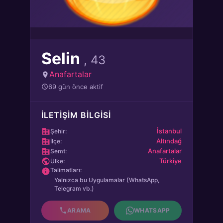
Selin
, 43
Anafartalar
69 gün önce aktif
İLETIŞIM BILGISI
İstanbul
Şehir:
Altındağ
İlçe:
Anafartalar
Semt:
Türkiye
Ülke:
Talimatları:
Yalnızca bu Uygulamalar (WhatsApp,
Telegram vb.)
ARAMA
WHATSAPP