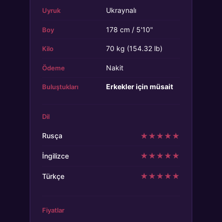
Ukraynalı
Uyruk
178 cm / 5'10"
Boy
70 kg (154.32 lb)
Kilo
Nakit
Ödeme
Erkekler için müsait
Buluştukları
Dil
★
★
★
★
★
Rusça
★
★
★
★
★
İngilizce
★
★
★
★
★
Türkçe
Fiyatlar