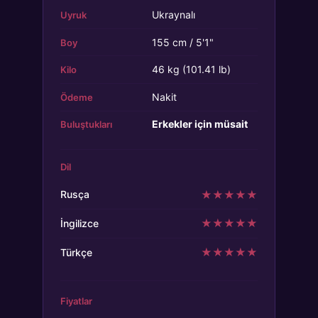
Ukraynalı
Uyruk
155 cm / 5'1"
Boy
46 kg (101.41 lb)
Kilo
Nakit
Ödeme
Erkekler için müsait
Buluştukları
Dil
★
★
★
★
★
Rusça
★
★
★
★
★
İngilizce
★
★
★
★
★
Türkçe
Fiyatlar