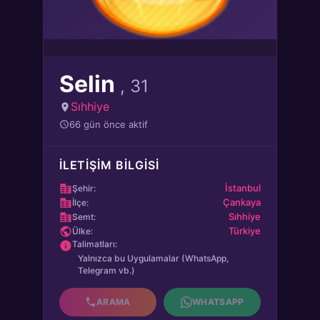
Selin
, 31
Sıhhiye
66 gün önce aktif
İLETIŞIM BILGISI
İstanbul
Şehir:
Çankaya
İlçe:
Sıhhiye
Semt:
Türkiye
Ülke:
Talimatları:
Yalnızca bu Uygulamalar (WhatsApp,
Telegram vb.)
ARAMA
WHATSAPP