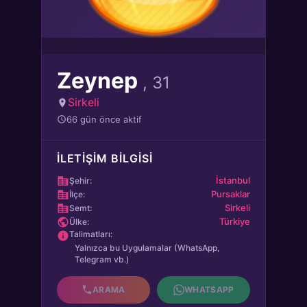
Zeynep
, 31
Sirkeli
66 gün önce aktif
İLETIŞIM BILGISI
İstanbul
Şehir:
Pursaklar
İlçe:
Sirkeli
Semt:
Türkiye
Ülke:
Talimatları:
Yalnızca bu Uygulamalar (WhatsApp,
Telegram vb.)
ARAMA
WHATSAPP