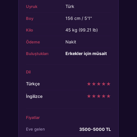
Türk
Uyruk
156 cm / 5'1"
Boy
45 kg (99.21 lb)
Kilo
Nakit
Ödeme
Erkekler için müsait
Buluştukları
Dil
★
★
★
★
★
Türkçe
★
★
★
★
★
İngilizce
Fiyatlar
3500-5000 TL
Eve gelen